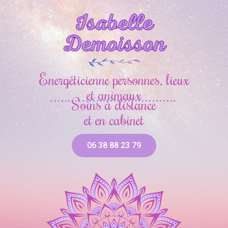
Energéticienne personnes, lieux
et animaux
Soins à distance
et en cabinet
06 38 88 23 79