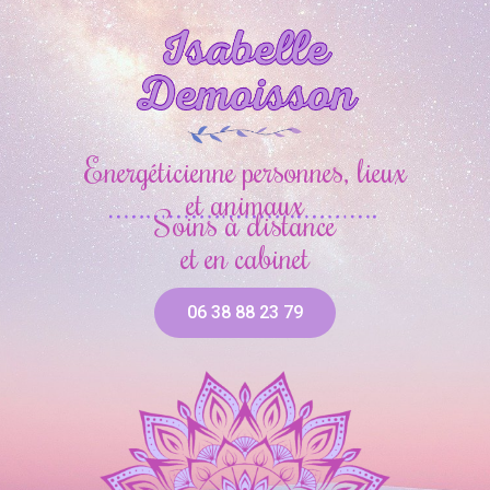
Energéticienne personnes, lieux
et animaux
Soins à distance
et en cabinet
06 38 88 23 79